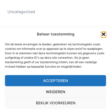
Uncategorized
Meta
Beheer toestemming
Om de beste ervaringen te bieden, gebruiken wij technologieën zoals
cookies om informatie over je apparaat op te slaan en/of te raadplegen.
Login
Door in te stemmen met deze technologieën kunnen wij gegevens zoals
surfgedrag of unieke ID's op deze site verwerken. Als je geen
Vermeldingen feed
toestemming geeft of uw toestemming intrekt, kan dit een nadelige
invloed hebben op bepaalde functies en mogelijkheden.
Reacties feed
WordPress.org
ACCEPTEREN
WEIGEREN
© 2026 Sterk-onderwijs. Alle rechten voorbehouden.
BEKIJK VOORKEUREN