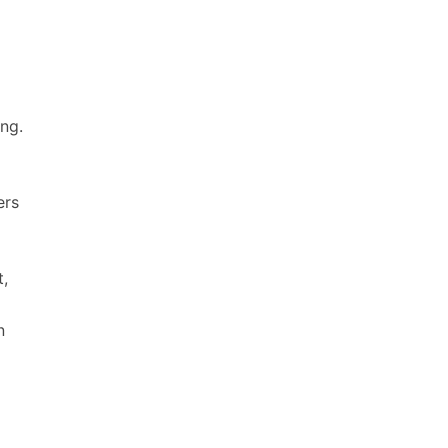
ng.
ers
t,
n