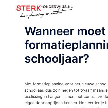
Ga
naar
de
inhoud
Wanneer moet 
formatieplanni
schooljaar?
Met formatieplanning voor het nieuwe schoolj
schooljaar, dus zo’n negen tot twaalf maande
beslissingen hangen samen met contractverle
eigen doorlooptijden kennen. Hoe eerder je b