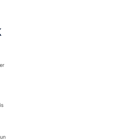
k
er
is
kun