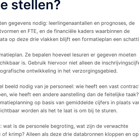
e stellen?
rten gegevens nodig: leerlingenaantallen en prognoses, de
ctvormen en FTE, en de financiële kaders waarbinnen de
a op deze drie vlakken blijft een formatieplan een schatti
rmatieplan. Ze bepalen hoeveel lesuren er gegeven moeten
ikbaar is. Gebruik hiervoor niet alleen de inschrijvingscijf
grafische ontwikkeling in het verzorgingsgebied.
el beeld nodig van je personeel: wie heeft een vast contrac
oen, wie heeft een andere aanstelling dan de feitelijke taak?
ormatieplanning op basis van gemiddelde cijfers in plaats va
ichtbaar worden als het te laat is om bij te sturen.
r: wat is de personele begroting, wat zijn de verwachte
ei of krimp? Alleen als deze drie databronnen kloppen en op