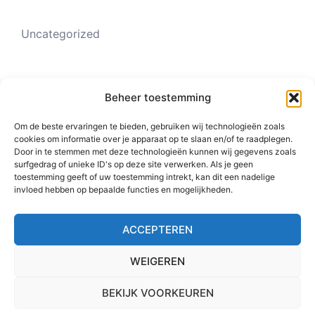
Uncategorized
Meta
Beheer toestemming
Om de beste ervaringen te bieden, gebruiken wij technologieën zoals
cookies om informatie over je apparaat op te slaan en/of te raadplegen.
Login
Door in te stemmen met deze technologieën kunnen wij gegevens zoals
surfgedrag of unieke ID's op deze site verwerken. Als je geen
Vermeldingen feed
toestemming geeft of uw toestemming intrekt, kan dit een nadelige
invloed hebben op bepaalde functies en mogelijkheden.
Reacties feed
WordPress.org
ACCEPTEREN
WEIGEREN
© 2026 Sterk-onderwijs. Alle rechten voorbehouden.
BEKIJK VOORKEUREN