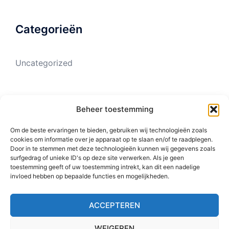
Categorieën
Uncategorized
Meta
Beheer toestemming
Om de beste ervaringen te bieden, gebruiken wij technologieën zoals
cookies om informatie over je apparaat op te slaan en/of te raadplegen.
Login
Door in te stemmen met deze technologieën kunnen wij gegevens zoals
surfgedrag of unieke ID's op deze site verwerken. Als je geen
Vermeldingen feed
toestemming geeft of uw toestemming intrekt, kan dit een nadelige
invloed hebben op bepaalde functies en mogelijkheden.
Reacties feed
WordPress.org
ACCEPTEREN
WEIGEREN