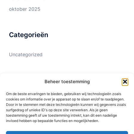
oktober 2025
Categorieën
Uncategorized
Meta
Beheer toestemming
Om de beste ervaringen te bieden, gebruiken wij technologieën zoals
Login
cookies om informatie over je apparaat op te slaan en/of te raadplegen.
Door in te stemmen met deze technologieën kunnen wij gegevens zoals
Vermeldingen feed
surfgedrag of unieke ID's op deze site verwerken. Als je geen
toestemming geeft of uw toestemming intrekt, kan dit een nadelige
Reacties feed
invloed hebben op bepaalde functies en mogelijkheden.
WordPress.org