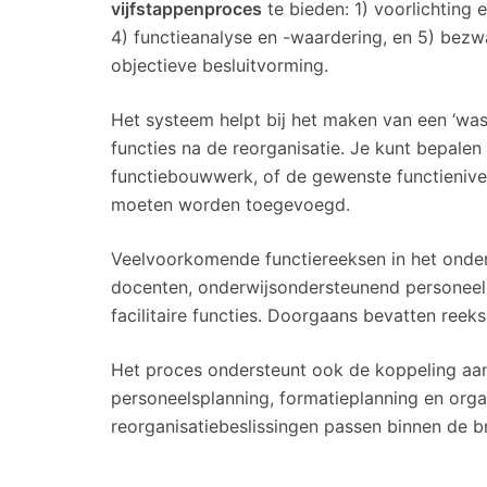
vijfstappenproces
te bieden: 1) voorlichting e
4) functieanalyse en -waardering, en 5) bez
objectieve besluitvorming.
Het systeem helpt bij het maken van een ‘was-l
functies na de reorganisatie. Je kunt bepalen
functiebouwwerk, of de gewenste functienivea
moeten worden toegevoegd.
Veelvoorkomende functiereeksen in het onderw
docenten, onderwijsondersteunend personeel, a
facilitaire functies. Doorgaans bevatten reekse
Het proces ondersteunt ook de koppeling aan
personeelsplanning, formatieplanning en organ
reorganisatiebeslissingen passen binnen de br