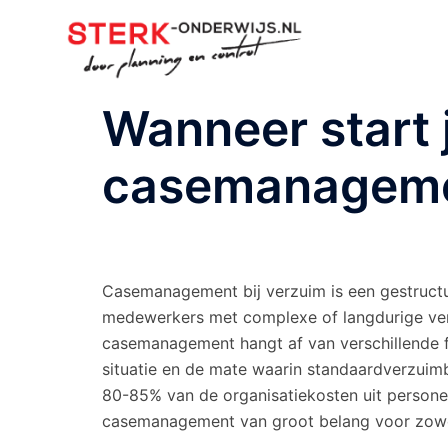
Ga
naar
de
inhoud
Wanneer start 
casemanagemen
Casemanagement bij verzuim is een gestructu
medewerkers met complexe of langdurige ver
casemanagement hangt af van verschillende f
situatie en de mate waarin standaardverzuimb
80-85% van de organisatiekosten uit personeel
casemanagement van groot belang voor zowel