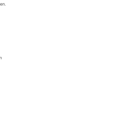
en.
n