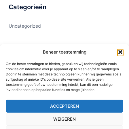
Categorieën
Uncategorized
Meta
Beheer toestemming
Om de beste ervaringen te bieden, gebruiken wij technologieën zoals
Login
cookies om informatie over je apparaat op te slaan en/of te raadplegen.
Door in te stemmen met deze technologieën kunnen wij gegevens zoals
Vermeldingen feed
surfgedrag of unieke ID's op deze site verwerken. Als je geen
toestemming geeft of uw toestemming intrekt, kan dit een nadelige
Reacties feed
invloed hebben op bepaalde functies en mogelijkheden.
WordPress.org
ACCEPTEREN
WEIGEREN
© 2026 Sterk-onderwijs. Alle rechten voorbehouden.